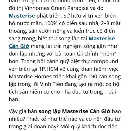
nằm trong lõi compound Vịnh Tiên, thuộc đại
đô thị Vinhomes Green Paradise và do
Masterise
phát triển. Sở hữu vị trí ven biển
hồ nước mặn, 100% có biển sau nhà, 2–3 mặt
thoáng, sân vườn riêng và kiến trúc cổ điển
sang trọng, biệt thự song lập tại
Masterise
Cần Giờ
mang lại trải nghiệm sống gần như
đơn lập nhưng với bài toán tài chính “mềm”
hơn. Trong bối cảnh quỹ biệt thự compound
ven biển tại TP.HCM vô cùng khan hiếm, việc
Masterise Homes triển khai gần 190 căn song
lập trong lõi Vịnh Tiên đang tạo ra một cơ hội
tích sản hiếm có cho nhà đầu tư trung – dài
hạn.
Vậy giá bán
song lập Masterise Cần Giờ
bao
nhiêu? Thiết kế như thế nào và có nên đầu tư
trong giai đoạn này? Mời quý khách đọc tiếp