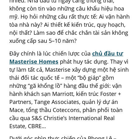
nhiều. Nhà đầu tư ngày càng thông thái,
không còn tin vào những câu khẩu hiệu hoa
mỹ. Họ hỏi những câu rất thực tế: Ai vận hành
tòa nhà này? Ai thiết kế kiến trúc, quy hoạch,
nội thất? Làm sao để chắc chắn tài sản không
xuống cấp sau 5–10 năm?
Đây chính là lúc chiến lược của
chủ đầu tư
Masterise Homes
phát huy tác dụng. Thay vì
tự làm tất cả, Masterise xây dựng một hệ sinh
thái đối tác quốc tế – một “bộ giáp” gồm
những “gã khổng lồ” hàng đầu thế giới: vận
hành khách sạn Marriott, kiến trúc Foster +
Partners, Tange Associates, quản lý dự án
Mace, tổng thầu Coteccons, phân phối toàn
cầu qua S&S Christie’s International Real
Estate, CBRE…
Dưới góc nhìn thực chiến của Phong Lê –