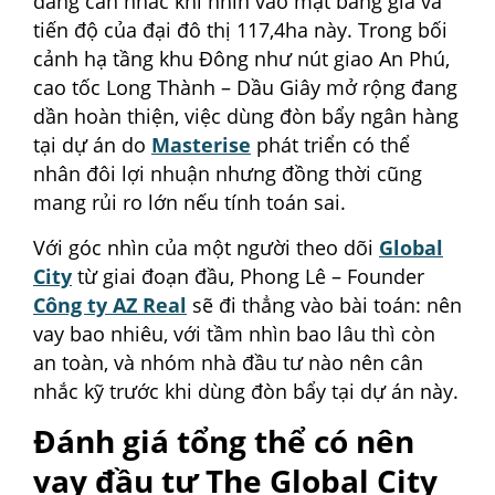
đang cân nhắc khi nhìn vào mặt bằng giá và
tiến độ của đại đô thị 117,4ha này. Trong bối
cảnh hạ tầng khu Đông như nút giao An Phú,
cao tốc Long Thành – Dầu Giây mở rộng đang
dần hoàn thiện, việc dùng đòn bẩy ngân hàng
tại dự án do
Masterise
phát triển có thể
nhân đôi lợi nhuận nhưng đồng thời cũng
mang rủi ro lớn nếu tính toán sai.
Với góc nhìn của một người theo dõi
Global
City
từ giai đoạn đầu, Phong Lê – Founder
Công ty AZ Real
sẽ đi thẳng vào bài toán: nên
vay bao nhiêu, với tầm nhìn bao lâu thì còn
an toàn, và nhóm nhà đầu tư nào nên cân
nhắc kỹ trước khi dùng đòn bẩy tại dự án này.
Đánh giá tổng thể có nên
vay đầu tư The Global City