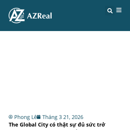
THE GLOBAL CITY CÓ THẬT SỰ
ĐỦ SỨC TRỞ THÀNH
“DOWNTOWN MỚI” CỦA
TP.HCM?
Phong Lê
Tháng 3 21, 2026
The Global City có thật sự đủ sức trở