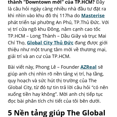
thành “Downtown mới” của TP.HCM?
Đây
là câu hỏi ngày càng nhiều nhà đầu tư đặt ra
khi nhìn vào khu đô thị 117ha do
Masterise
phát triển tại phường An Phú, TP.Thủ Đức. Với
vị trí cửa ngõ khu Đông, nằm cạnh cao tốc
TP.HCM – Long Thành – Dầu Giây và trục Mai
Chí Thọ,
Global City Thủ Đức
đang được giới
thiệu như một trung tâm mới về thương mại,
giải trí và an cư của TP.HCM.
Bài viết này, Phong Lê – Founder
AZReal
sẽ
giúp anh chị nhìn rõ nền tảng vị trí, hạ tầng,
quy hoạch và sức hút thị trường của The
Global City, từ đó tự tin trả lời câu hỏi “có nên
xuống tiền hay không”. Mời anh chị tiếp tục
đọc bài phân tích chi tiết của tôi bên dưới.
5 Nền tảng giúp The Global